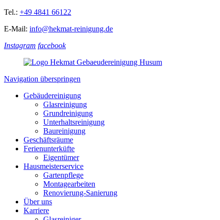
Tel.:
+49 4841 66122
E-Mail:
info@hekmat-reinigung.de
Instagram
facebook
Navigation überspringen
Gebäudereinigung
Glasreinigung
Grundreinigung
Unterhaltsreinigung
Baureinigung
Geschäftsräume
Ferienunterküfte
Eigentümer
Hausmeisterservice
Gartenpflege
Montagearbeiten
Renovierung-Sanierung
Über uns
Karriere
Glasreiniger