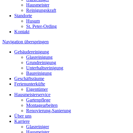
Hausmeister
Reinigungskraft
Standorte
Husum
St. Peter-Ording
Kontakt
Navigation überspringen
Gebäudereinigung
Glasreinigung
Grundreinigung
Unterhaltsreinigung
Baureinigung
Geschäftsräume
Ferienunterküfte
Eigentümer
Hausmeisterservice
Gartenpflege
Montagearbeiten
Renovierung-Sanierung
Über uns
Karriere
Glasreiniger
Hausmeister