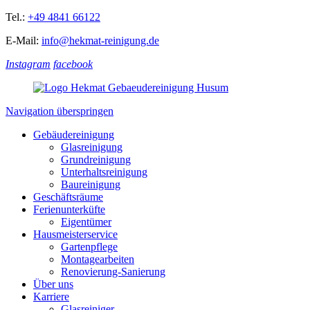
Tel.:
+49 4841 66122
E-Mail:
info@hekmat-reinigung.de
Instagram
facebook
Navigation überspringen
Gebäudereinigung
Glasreinigung
Grundreinigung
Unterhaltsreinigung
Baureinigung
Geschäftsräume
Ferienunterküfte
Eigentümer
Hausmeisterservice
Gartenpflege
Montagearbeiten
Renovierung-Sanierung
Über uns
Karriere
Glasreiniger