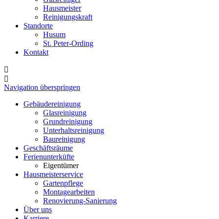
Hausmeister
Reinigungskraft
Standorte
Husum
St. Peter-Ording
Kontakt
Navigation überspringen
Gebäudereinigung
Glasreinigung
Grundreinigung
Unterhaltsreinigung
Baureinigung
Geschäftsräume
Ferienunterküfte
Eigentümer
Hausmeisterservice
Gartenpflege
Montagearbeiten
Renovierung-Sanierung
Über uns
Karriere