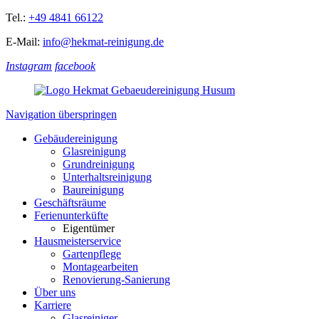
Tel.:
+49 4841 66122
E-Mail:
info@hekmat-reinigung.de
Instagram
facebook
Navigation überspringen
Gebäudereinigung
Glasreinigung
Grundreinigung
Unterhaltsreinigung
Baureinigung
Geschäftsräume
Ferienunterküfte
Eigentümer
Hausmeisterservice
Gartenpflege
Montagearbeiten
Renovierung-Sanierung
Über uns
Karriere
Glasreiniger