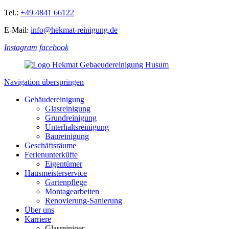
Tel.:
+49 4841 66122
E-Mail:
info@hekmat-reinigung.de
Instagram
facebook
Navigation überspringen
Gebäudereinigung
Glasreinigung
Grundreinigung
Unterhaltsreinigung
Baureinigung
Geschäftsräume
Ferienunterküfte
Eigentümer
Hausmeisterservice
Gartenpflege
Montagearbeiten
Renovierung-Sanierung
Über uns
Karriere
Glasreiniger