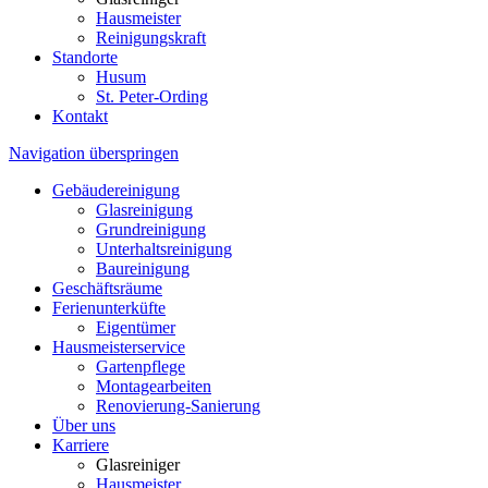
Hausmeister
Reinigungskraft
Standorte
Husum
St. Peter-Ording
Kontakt
Navigation überspringen
Gebäudereinigung
Glasreinigung
Grundreinigung
Unterhaltsreinigung
Baureinigung
Geschäftsräume
Ferienunterküfte
Eigentümer
Hausmeisterservice
Gartenpflege
Montagearbeiten
Renovierung-Sanierung
Über uns
Karriere
Glasreiniger
Hausmeister